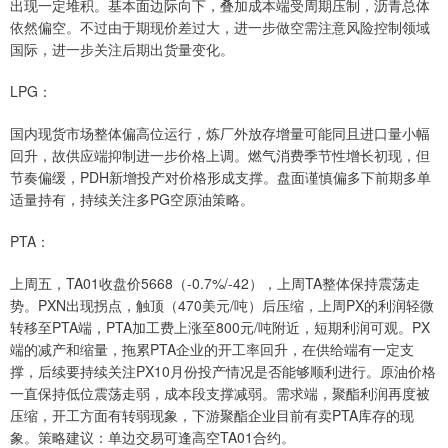
出现一定堆积。基本面边际向下，叠加成本端受周期压制，沥青总体
依然偏空。不过由于期现价差过大，进一步做空需注意风险控制领域
国际，进一步关注后期出货量变化。
LPG：
国内现货市场整体偏高位运行，炼厂外放存增量可能同且进口量小幅
回升，故供应端抑制进一步价格上调。燃气消费季节性增长初现，但
节奏偏缓，PDH新增投产对价格形成支撑。盘面谨慎偏多下前期多单
适量持有，持续关注多PG空原油策略。
PTA：
上周五，TA01收盘价5668（-0.7%/-42），上周TA整体保持震荡走
势。PXN出现拐点，触顶（470美元/吨）后压缩，上周PX的利润轻微
转移至PTA端，PTA加工费上涨至800元/吨附近，短期利润可观。PX
端的减产和缩量，拖累PTA企业的开工率回升，在供给端有一定支
撑，后续要持续关注PX10月份投产情况是否能够顺利进行。原油价格
一直保持低位震荡走弱，成本段支撑减弱。需求端，聚酯利润再度被
压缩，开工方面有转弱现象，下游聚酯企业目前有卖PTA库存的现
象。策略建议：单边交易可逢高空TA01合约。