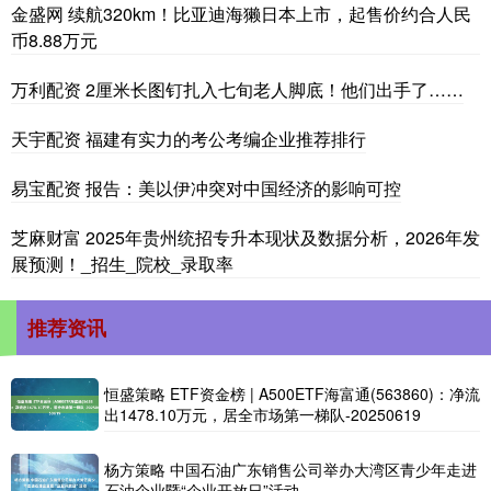
金盛网 续航320km！比亚迪海獭日本上市，起售价约合人民
币8.88万元
万利配资 2厘米长图钉扎入七旬老人脚底！他们出手了……
天宇配资 福建有实力的考公考编企业推荐排行
易宝配资 报告：美以伊冲突对中国经济的影响可控
芝麻财富 2025年贵州统招专升本现状及数据分析，2026年发
展预测！_招生_院校_录取率
推荐资讯
恒盛策略 ETF资金榜 | A500ETF海富通(563860)：净流
出1478.10万元，居全市场第一梯队-20250619
杨方策略 中国石油广东销售公司举办大湾区青少年走进
石油企业暨“企业开放日”活动