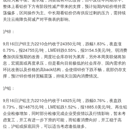
整体上看铝价下方有阶段性减产带来的支撑，预计短期内铝价维持震
荡偏多，区间操作为主。中长期看铝价仍有供应过剩的压力，需持续
关注云南降负荷减产对平衡表的影响。
沪锌：
9月16日沪锌主力2210合约收于24350元/吨，跌幅1.83%，夜盘涨
0.75%，报24755元/吨，LME锌跌0.55%，报3154.5美元/吨。弱消费
叠加供应预期的改善，周度社会库存转为累库，另外本周美联储将加
息，宏观面或再度承压，但是看向目前极低的社会库存、国内需求的
环比改善以及价格的高back结构，会使得锌价下跌不畅，底部仍存支
撑，预计锌价维持宽幅震荡，持续关注国内消费情况。
沪铅：
9月16日沪铅主力2210合约收于14925元/吨，跌幅0.76%，夜盘跌
0.73%，报14875元/吨，LME铅跌1.52%，报1885.0美元/吨。再生铅
企业检修增加，同时部分检修完成企业受疫情以及行情影响，暂未考
虑复工，开工有进一步下滑的可能，而铅蓄消费向好，开工稳于高
位，沪铅或探底回升，可以适当考虑逢低做多。