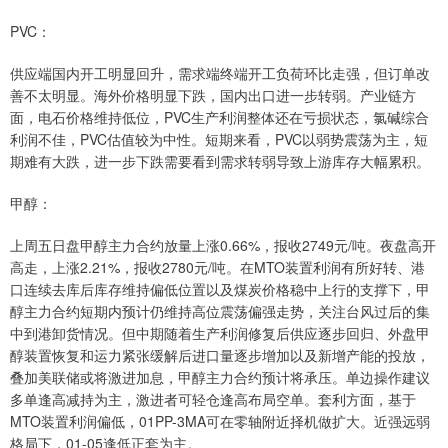
PVC：
供应端国内开工明显回升，需求端终端开工负荷环比走强，但订单改
善不太明显。海外价格明显下跌，国内出口进一步转弱。产业链方
面，电石价格维持低位，PVC生产利润整体还在亏损状态，氯碱综合
利润不佳，PVC估值较为中性。短期来看，PVC以弱势震荡为主，短
期难有大跌，进一步下跌需要看到需求转弱导致上游库存大幅累积。
甲醇：
上周五日盘甲醇主力合约放量上涨0.66%，报收2749元/吨。夜盘高开
高走，上涨2.21%，报收2780元/吨。在MTO装置利润有所好转、港
口连续去库后库存维持偏低位置以及煤炭价格稳中上行的支撑下，甲
醇主力合约短期内预计仍维持高位震荡偏强走势，关注台风过后的集
中到港卸货情况。但中期随着生产利润修复后供应逐步回归、外盘甲
醇装置恢复和运力紧张缓解后进口量逐步增加以及新增产能的投放，
叠加美联储或将激进加息，甲醇主力合约预计将承压。单边操作建议
多单逢高减持为主，激进者可轻仓逢高布局空单。套利方面，基于
MTO装置利润偏低，01PP-3MA可在零轴附近择机做扩大。近强远弱
格局下，01-05逢低正套为主。