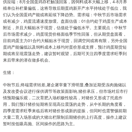
供应端：8月全国蛋鸡存栏触顶回落，因饲料成本大幅上移，4-8月养
殖单位补栏量偏低，这将导致后期蛋鸡新开产水平持续处于低位，我
们认为全国蛋鸡产能或将延续下降趋势。需求端：中秋节后市场需求
或有减少，鸡蛋流通速度放缓。盘面估值：01合约处于鸡蛋生产成本
附近，并且大幅贴水于现货，估值处于偏低水平。主要观点：中秋节
后市场需求减少，鸡蛋现货价格面临季节性回落，但从期货盘面看，
目前鸡蛋主力01合约大幅贴水于现货，回调空间或将有限，另外全国
蛋鸡产能偏低以及饲料成本上移均对蛋价形成支撑，预计鸡蛋期货短
期或将呈现震荡走势，建议暂时观望，后期可关注四季度需求旺季到
来后带来的潜在做多机会。
生猪：
中秋节后,终端需求转差,屠企屠宰量下滑明显,叠加近期受冻肉抛储以
及发改委会议进行保供调节等政策面影响,猪价承压，但市场对后市行
情预期偏乐观，二次育肥入场积极性较高，对猪价又形成了托底作
用，我们预计猪价短期将呈现高位震荡的走势，从中长期的角度看，
四季度需求旺季来临后将对猪价形成新的提振，但同时也需警惕前期
大量二育入场形成的大猪出栏限制后期猪价的上行高度，操作上建议
暂时按低吸高抛、区间操作的思路为主。