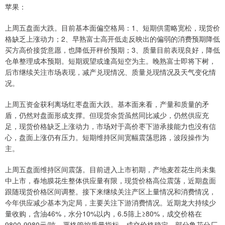
苹果：
上周五盘面大跌。目前基本面偏空格局：1、短期供需略宽松，现货价
格缺乏上涨动力；2、早熟富士高开低走反映出的偏弱的消费预期降低
买方高价接货意愿，也降低开秤价预期；3、质量目前表现良好，降低
仓单整理成本预期。短期观望或逢高短空为主。晚熟富士即将下树，
后市继续关注市场表现，减产兑现情况、质量兑现情况及天气变化情
况。
上周五资金获利离场红枣盘面大跌。基本面来看，产量和质量的矛
盾，仍然对盘面形成支撑。但现货余货虽然同比减少，仍然供应充
足，现货价格缺乏上涨动力，市场对于高价枣下游承接能力也没有信
心，盘面上涨仍有压力。短期维持区间宽幅震荡思路，波段操作为
主。
上周五盘面维持区间震荡。目前进入上市初期，产地麦茬花生尚未集
中上市，春地膜花生整体供应量有限，现货价格高位震荡，近期盘面
跟随现货价格区间调整。接下来继续关注产区上量情况和消费情况，
今年供应减少基本为定局，主要关注下游消费情况。近期龙大持续少
量收购，含油46%，水分10%以内，6.5筛上≥80%，成交价格在
9800-9980元/吨，严格管控质量指标，成交价格稳定。部分鲁花分厂