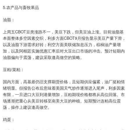
5.农产品与畜牧果品
油脂：
上周五CBOT豆类涨跌不一，美豆下跌，但美豆油上涨。目前油脂基
本面整体多空因素交织，利多方面CBOT9月报告显示美豆产量下滑，
以及油脂下游需求好转；利空方面美联储加息压力，棕榈油产量增
加，以及阿根廷实施优惠汇率后对大豆出口市场的冲击。预计短期内
油脂偏向于震荡，建议采取逢高做空的策略。
豆粕/菜粕：
国内方面，高基差仍旧支撑期货价格，且短期供应偏紧，油厂挺粕情
绪明显。但报告公布后意味着美国天气炒作逐渐进入尾声，利多因素
有限，一旦进口大豆到港量增加，豆粕期现价格都将从高位回落。市
场逐渐把重心从美豆转移至南美大豆的种植。短期预计连粕高位震
荡，操作上建议逢高做空。
鸡蛋：