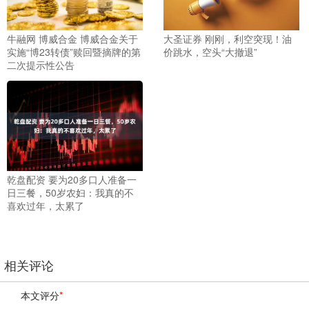
牛融网 博威合金 博威合金关于
大圣证券 刚刚，利空突现！油
实施“博23转债”赎回暨摘牌的第
价跳水，空头“大撤退”
二次提示性公告
乾盘配资 要为20多口人准备一
日三餐，50岁农妇：我真的不
喜欢过年，太累了
相关评论
本文评分
*