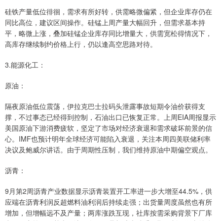
硅铁产量低位徘徊，需求有所好转，供需略微偏紧，但企业库存仍在
同比高位，建议区间操作。硅锰上周产量大幅回升，但需求基本持
平，略微上涨，叠加硅锰企业库存同比增量大，供需宽松得情况下，
高库存继续制约价格上行，仍以逢高空思路对待。
3.能源化工：
原油：
隔夜原油低位震荡，伊拉克巴士拉码头泄露事故短期令油价获得支
撑，不过事态已经得到控制，石油出口已恢复正常。上周EIA周报显示
美国原油下游消费疲软，坚定了市场对经济衰退和需求破坏前景的信
心。IMF也预计明年全球经济可能陷入衰退，关注本周四美联储利率
决议及鲍威尔讲话。由于周期性压制，我们维持原油中期偏空观点。
沥青：
9月第2周沥青产业数据显示沥青装置开工率进一步大增至44.5%，供
应端在沥青利润反超燃料油利润后持续走强；出货量周度虽然也有所
增加，但增幅远不及产量；两库涨跌互现，社库按需采购背景下厂库