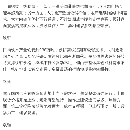
上周螺纹，热卷盘面回落，一是美国通胀数据超预期，9月加息幅度可
能再超预期；另一方面，8月地产数据依然不佳，地产继续拖累用钢需
求。大方向钢价仍处下行通道，不过短期成本端的支撑也强，预计盘
面震荡格局将延续，波段操作为主，套利建议多热卷空螺纹。
铁矿：
日均铁水产量恢复到238万吨，铁矿需求短期有较强支撑。同时近期
国产矿产量以及全球铁矿发运环比都有所回落。短期供需边际的好转
将支撑铁矿价格，继续下行的驱动不足。但由于整体黑色成材需求不
佳，铁矿也难以独立走强，窄幅震荡的行情短期将继续维持。
双焦：
焦煤国内供应有收缩预期加上当下需求好，焦煤整体偏强运行，上周
现货价格开始上涨，短期有望维持，操作上建议逢低做多。焦炭方
面，第二轮提降短期落地难度大，成本支撑强，但上行驱动一般，震
荡为主，建议观望。
双硅：