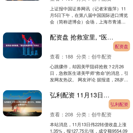
上证报中国证券网讯（记者宋薇萍）11
月5日下午，在第八届中国国际进口博览
会（简称进博会）会场，上海市青浦区
举办了“首照”“首证”颁发仪式，为参展商
蒂森克虏伯新纪....
配资盘 抢救室里, “医生叫来美甲师”引热议
配资盘
查看：
188
分类：
创牛配资
心跳骤停，却因美甲阻碍抢救？2月26
日，急救医生请美甲师“救命”的消息，引
发网友热议。 网友评论 据报道，28岁的
女子丽丽（化名）突发暴发性心肌炎，
命悬一线，医....
弘利配资 11月13日伟22转债上涨135%，转股溢价率4601%
弘利配资
查看：
208
分类：
创牛配资
本站消息，11月13日伟22转债收盘上涨
1.35%，报127.75元/张，成交额9554.09