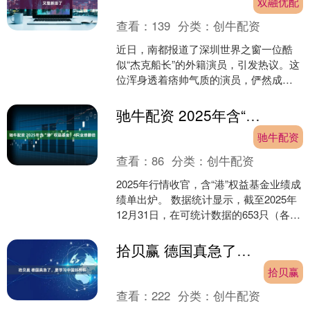
双融优配
查看：
139
分类：
创牛配资
近日，南都报道了深圳世界之窗一位酷
似“杰克船长”的外籍演员，引发热议。这
位浑身透着痞帅气质的演员，俨然成为
这个春节景区备受期待的风景线。有市
民懊恼地表示：“为了....
驰牛配资 2025年含“港”权益基金，4只业绩翻倍
驰牛配资
查看：
86
分类：
创牛配资
2025年行情收官，含“港”权益基金业绩成
绩单出炉。 数据统计显示，截至2025年
12月31日，在可统计数据的653只（各类
份额分开计算，下同）含“港”权益基金....
拾贝赢 德国真急了，要学习中国好榜样
拾贝赢
查看：
222
分类：
创牛配资