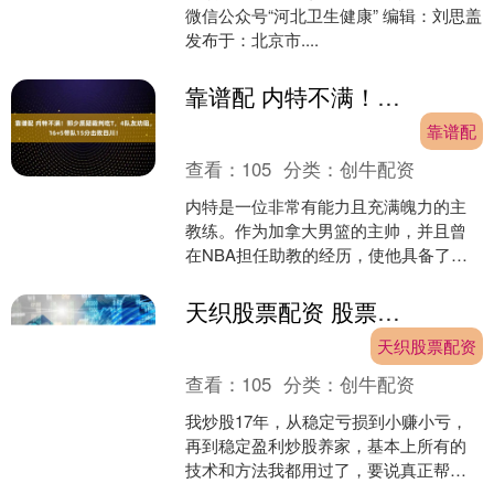
微信公众号“河北卫生健康” 编辑：刘思盖
发布于：北京市....
靠谱配 内特不满！郭少质疑裁判吃T，4队友劝阻，16+5带队15分击败四川！
靠谱配
查看：
105
分类：
创牛配资
内特是一位非常有能力且充满魄力的主
教练。作为加拿大男篮的主帅，并且曾
在NBA担任助教的经历，使他具备了丰
富的篮球战术眼光和领导力。对于这支
年轻的广州男篮来说，他....
天织股票配资 股票一旦出现\＂涨停天量阴\＂，毫不犹豫满仓，不是涨停就是涨个不停
天织股票配资
查看：
105
分类：
创牛配资
我炒股17年，从稳定亏损到小赚小亏，
再到稳定盈利炒股养家，基本上所有的
技术和方法我都用过了，要说真正帮助
我走出亏损泥潭的，还是身经百战的一