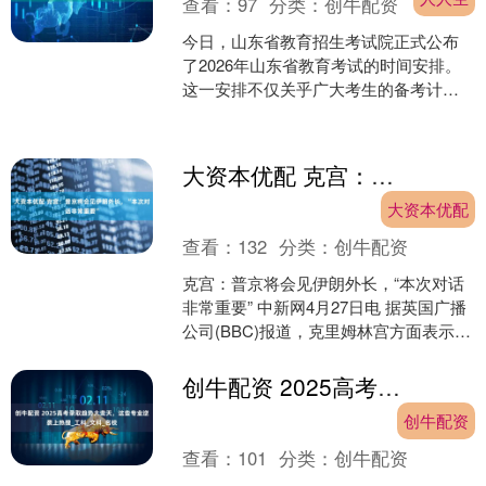
查看：
97
分类：
创牛配资
今日，山东省教育招生考试院正式公布
了2026年山东省教育考试的时间安排。
这一安排不仅关乎广大考生的备考计
划，也为家长和学校提供了重要的参考
依据。以下是2026年....
大资本优配 克宫：普京将会见伊朗外长，“本次对话非常重要”
大资本优配
查看：
132
分类：
创牛配资
克宫：普京将会见伊朗外长，“本次对话
非常重要” 中新网4月27日电 据英国广播
公司(BBC)报道，克里姆林宫方面表示，
俄罗斯总统普京将于当地时间27日在圣
彼得堡....
创牛配资 2025高考录取趋势大变天，这些专业逆袭上热搜_工科_文科_名校
创牛配资
查看：
101
分类：
创牛配资