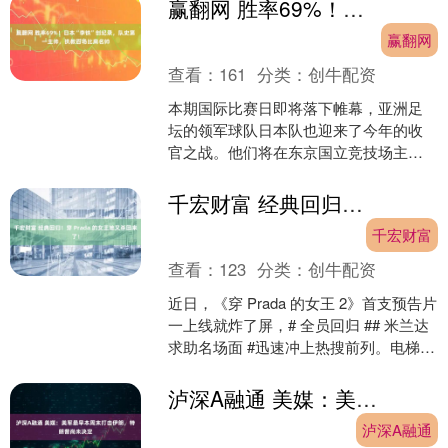
流的秒伤上限，都因这三款....
赢翻网 胜率69%！日本“李铁”创纪录，队史第一主帅，执教百场比肩名帅
赢翻网
查看：
161
分类：
创牛配资
本期国际比赛日即将落下帷幕，亚洲足
坛的领军球队日本队也迎来了今年的收
官之战。他们将在东京国立竞技场主场
迎战玻利维亚队。虽然这场国际热身赛
从表面上看只是一次普通的....
千宏财富 经典回归！穿 Prada 的女王她又杀回来了！
千宏财富
查看：
123
分类：
创牛配资
近日，《穿 Prada 的女王 2》首支预告片
一上线就炸了屏，# 全员回归 ## 米兰达
求助名场面 #迅速冲上热搜前列。电梯里
米兰达那句熟悉的台词、红底高跟鞋
踩....
泸深A融通 美媒：美军最早本周末打击伊朗，特朗普尚未决定
泸深A融通