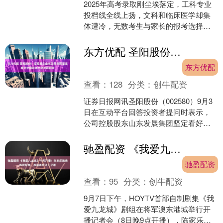
2025年高考录取刚尘埃落定，工科专业
投档线全线上扬，文科和临床医学却集
体遭冷，无数考生与家长的报考选择再
次成为全民话题。 今年的高考录取数据
一边倒，工科一路高....
东方优配 圣阳股份：控股股东山东发展集团坚定看好中国资本市场发展前景
东方优配
查看：
128
分类：
创牛配资
证券日报网讯圣阳股份（002580）9月3
日在互动平台回答投资者提问时表示，
公司控股股东山东发展集团坚定看好中
国资本市场发展前景，切实履行控股股
东职责，坚定不移....
驰盈配资 《我爱九龙城》今天开播！陈家乐演亲热戏报备，岑丽香拒让儿子看
驰盈配资
查看：
95
分类：
创牛配资
9月7日下午，HOYTV首部自制剧集《我
爱九龙城》剧组在将军澳东港城举行开
播记者会（8日晚9点开播），陈家乐、