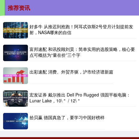
推荐资讯
好多牛 从推迟到抢跑！阿耳忒弥斯2号登月计划提前发
射，NASA哪来的自信
富邦速配 和讯投顾刘昊：简单实用的选股策略，核心要
点可概括为“量在价”三个字
出彩速配 消费、外贸齐驱，沪市经济谱新篇
宏发证券 戴尔推出 Dell Pro Rugged 强固平板电脑：
Lunar Lake，10\＂ / 12\＂
拾贝赢 德国真急了，要学习中国好榜样