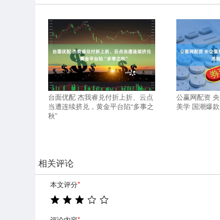
台面优配 杰我睿兑付折上折、云点
公赢网配资 
当遭连续挤兑，黄金平台陷“多事之
美学 国潮爆
秋”
相关评论
本文评分
*
评论内容
*