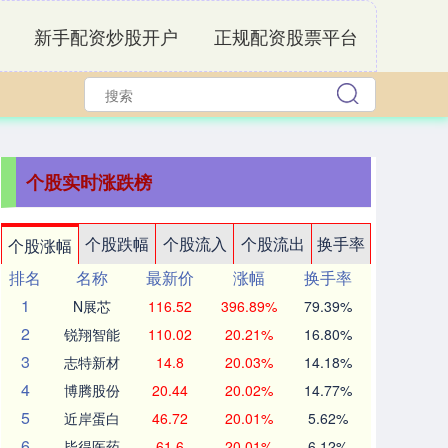
新手配资炒股开户
正规配资股票平台
个股实时涨跌榜
个股跌幅
个股流入
个股流出
换手率
个股涨幅
排名
名称
最新价
涨幅
换手率
1
N展芯
116.52
396.89%
79.39%
2
锐翔智能
110.02
20.21%
16.80%
3
志特新材
14.8
20.03%
14.18%
4
博腾股份
20.44
20.02%
14.77%
5
近岸蛋白
46.72
20.01%
5.62%
6
毕得医药
61.6
20.01%
6.12%