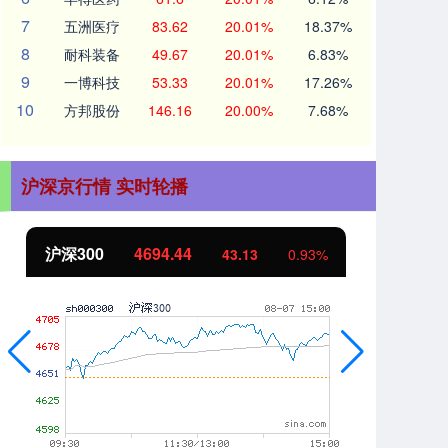
7
五洲医疗
83.62
20.01%
18.37%
8
耐科装备
49.67
20.01%
6.83%
9
一博科技
53.33
20.01%
17.26%
10
方邦股份
146.16
20.00%
7.68%
沪深京行情 实时轮播
北证50
1134.24
创
11.37
1.01%