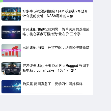
好多牛 从推迟到抢跑！阿耳忒弥斯2号登月
计划提前发射，NASA哪来的自信
富邦速配 和讯投顾刘昊：简单实用的选股策
略，核心要点可概括为“量在价”三个字
出彩速配 消费、外贸齐驱，沪市经济谱新篇
宏发证券 戴尔推出 Dell Pro Rugged 强固平
板电脑：Lunar Lake，10\＂ / 12\＂
拾贝赢 德国真急了，要学习中国好榜样