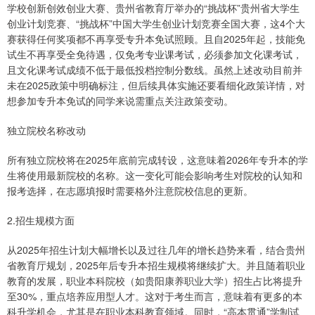
学校创新创效创业大赛、贵州省教育厅举办的“挑战杯”贵州省大学生
创业计划竞赛、“挑战杯”中国大学生创业计划竞赛全国大赛，这4个大
赛获得任何奖项都不再享受专升本免试照顾。且自2025年起，技能免
试生不再享受全免待遇，仅免考专业课考试，必须参加文化课考试，
且文化课考试成绩不低于最低投档控制分数线。虽然上述改动目前并
未在2025政策中明确标注，但后续具体实施还要看细化政策详情，对
想参加专升本免试的同学来说需重点关注政策变动。
独立院校名称改动
所有独立院校将在2025年底前完成转设，这意味着2026年专升本的学
生将使用最新院校的名称。这一变化可能会影响考生对院校的认知和
报考选择，在志愿填报时需要格外注意院校信息的更新。
2.招生规模方面
从2025年招生计划大幅增长以及过往几年的增长趋势来看，结合贵州
省教育厅规划，2025年后专升本招生规模将继续扩大。并且随着职业
教育的发展，职业本科院校（如贵阳康养职业大学）招生占比将提升
至30%，重点培养应用型人才。这对于考生而言，意味着有更多的本
科升学机会，尤其是在职业本科教育领域。同时，“高本贯通”学制试