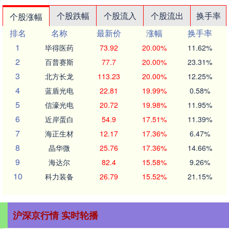
个股跌幅
个股流入
个股流出
换手率
个股涨幅
排名
名称
最新价
涨幅
换手率
1
毕得医药
73.92
20.00%
11.62%
2
百普赛斯
77.7
20.00%
23.31%
3
北方长龙
113.23
20.00%
12.25%
4
蓝盾光电
22.81
19.99%
0.58%
5
信濠光电
20.72
19.98%
11.95%
6
近岸蛋白
54.9
17.51%
11.39%
7
海正生材
12.17
17.36%
6.47%
8
晶华微
25.76
17.36%
14.66%
9
海达尔
82.4
15.58%
9.26%
10
科力装备
26.79
15.52%
21.15%
沪深京行情 实时轮播