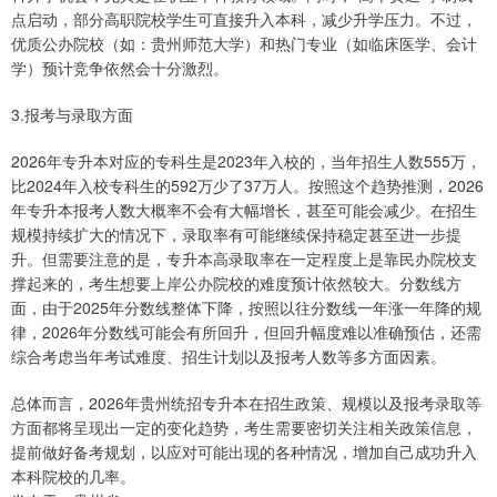
点启动，部分高职院校学生可直接升入本科，减少升学压力。不过，
优质公办院校（如：贵州师范大学）和热门专业（如临床医学、会计
学）预计竞争依然会十分激烈。
3.报考与录取方面
2026年专升本对应的专科生是2023年入校的，当年招生人数555万，
比2024年入校专科生的592万少了37万人。按照这个趋势推测，2026
年专升本报考人数大概率不会有大幅增长，甚至可能会减少。在招生
规模持续扩大的情况下，录取率有可能继续保持稳定甚至进一步提
升。但需要注意的是，专升本高录取率在一定程度上是靠民办院校支
撑起来的，考生想要上岸公办院校的难度预计依然较大。分数线方
面，由于2025年分数线整体下降，按照以往分数线一年涨一年降的规
律，2026年分数线可能会有所回升，但回升幅度难以准确预估，还需
综合考虑当年考试难度、招生计划以及报考人数等多方面因素。
总体而言，2026年贵州统招专升本在招生政策、规模以及报考录取等
方面都将呈现出一定的变化趋势，考生需要密切关注相关政策信息，
提前做好备考规划，以应对可能出现的各种情况，增加自己成功升入
本科院校的几率。