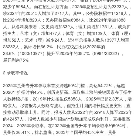
减少了5984人。而在招生计划方面，2025年总招生计划为23232人，
较2024年的20515人增加了2717人。其中，公办院校招生14248人，
比2024年增加829人；民办院校招生8984人，比2024年增加1888
人。从各科类来看，文史类增加332人；理工类增加1751人，成为扩
招主力；艺术（文）增加477人；体育（文）增加129人；体育（理）
增加52人；艺术（理）减少24人。近4年总招生人数从13977人增至
23232人，累计增长66.2%，民办院校占比从2022年的
28.6%（4000/13977）提升至2025年的38.7%（8984/23232）。
展开剩余75%
2.录取率情况
2025年贵州专升本录取率首次跨越50%门槛，高达54.72%，远超
2020年扩招时的45%，创历史新高。录取率上涨的关键因素在于招生
人数持续扩招，2019年计划招生仅5356人，2025年已超2.3万人，增
幅惊人。尽管报考人数略有波动，但招生计划的增长幅度更突出，直
接推动录取率上升。同时，报考人数从2022年的52918人降至2025年
的42457人，报考人数减少与招生计划增加形成双向利好，直接推高
2024—2025年录取率。在2022年全国专升本平均录取率约50%时，
贵州仅26.41%，排名垫底；2023年全国平均45%左右，贵州