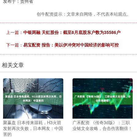
发布于：贵州省
创牛配资提示：文章来自网络，不代表本站观点。
上一篇：
中银两融 天虹股份：截至8月底股东户数为35586户
下一篇：
易宝配资 报告：美以伊冲突对中国经济的影响可控
相关文章
聚赢盘 日本传来噩耗，H3火箭
广禾配资 《传奇3d版》：三职
发射再次失败，日本网友：中国
业铭文全攻略，合击伤害翻倍！
害的