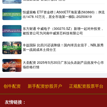
恒盛策略 ETF资金榜 | A500ETF海富通(563860)：净流
出1478.10万元，居全市场第一梯队-20250619
东方财通 中威电子（300270.SZ）新增一起对外投资，
被投资公司为河南中威算芯科技有限公司
丰益国际 比四川还该降级！国内球员全混子，NBL新秀
第一战就成本土得分王
大圣配资 2025年5月20日广东汕头农副产品批发中心市
场价格行情
创牛配资
新手配资炒股开户
正规配资股票平台
友情链接：