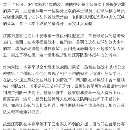
拿下了16分、3个篮板和4次助攻。他的得分是全队仅次于外援贾尔斯
的第二高，且是全队唯一一位得分上双的本土球员。在球队核心球员
崔晓龙离队后，江苏队的首战竟然由一名刚刚从NBL选秀中进入CBA
的菜鸟，拿下了本土球员的最高分，着实让人感慨。
江苏男篮在过去几个赛季里一直位列联盟底层，常被球迷认为是降级
热门。然而，在本场揭幕战中，像闫实、吴羽佳这些在球队效力多年
的本土球员表现得毫无进攻欲望，反倒是庞峥麟这个不起眼的新人后
卫，刷足了存在感。这一情形也折射出江苏队整体战斗力的薄弱。
作为对比，本赛季以全华班出战的四川男篮，虽然在首战中以15分之
差败给了广州队，但他们展现了相当不俗的韧性，值得江苏队学习。
在缺少外援且身处欠薪风波中的情况下，四川队在揭幕战中曾一度领
先广州队2分。若不是第三节得分乏力，四川队甚至可能在最后时刻拼
到与广州队一决高下。整场比赛中，段睿骐和景菡一两人得分上双，
而苏若愚、洪辛、新秀杜智博等人也都在攻防两端发挥了不错的作
用。如果江苏队与四川队相遇，并且两队都是全华班作战，那么江苏
队大概率会难以取胜。
虽然江苏队在本赛季签下了三名实力不弱的外援，但他们在首场比赛