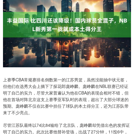
上赛季CBA常规赛排名倒数第一的江苏男篮，虽然没能抽中状元签，
但他们在选秀大会上摘下了探花郎庞峥麟。庞峥麟在NBL联赛已经证
明了自己的实力，尽管大家普遍认为他在CBA的表现会相对不错，但
他在首场对阵北京这支上赛季亚军队时的表现，超出了大部分球迷的
预期。庞峥麟不仅在比赛中担任了球队的本土得分王，还为江苏队带
来了不少亮点。
尽管江苏队最终以74比84输给了北京队，庞峥麟却凭借出色的发挥证
明了自己的实力。此次比赛他替补登场，出战了27分钟，11投6中，