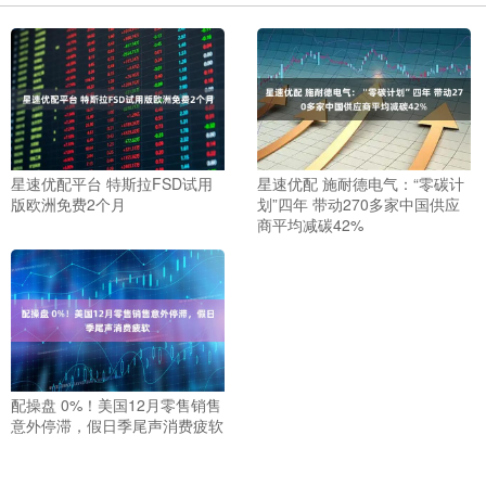
星速优配平台 特斯拉FSD试用
星速优配 施耐德电气：“零碳计
版欧洲免费2个月
划”四年 带动270多家中国供应
商平均减碳42%
配操盘 0%！美国12月零售销售
意外停滞，假日季尾声消费疲软