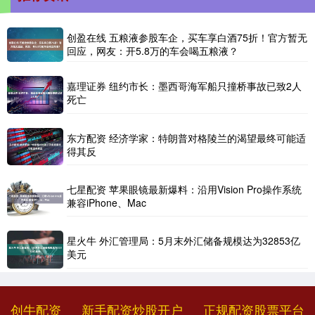
创盈在线 五粮液参股车企，买车享白酒75折！官方暂无
回应，网友：开5.8万的车会喝五粮液？
嘉理证券 纽约市长：墨西哥海军船只撞桥事故已致2人
死亡
东方配资 经济学家：特朗普对格陵兰的渴望最终可能适
得其反
七星配资 苹果眼镜最新爆料：沿用Vision Pro操作系统
兼容iPhone、Mac
星火牛 外汇管理局：5月末外汇储备规模达为32853亿
美元
创牛配资
新手配资炒股开户
正规配资股票平台