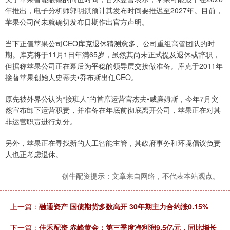
年推出，电子分析师郭明錤预计其发布时间要推迟至2027年。目前，
苹果公司尚未就确切发布日期作出官方声明。
当下正值苹果公司CEO库克退休猜测愈多、公司重组高管团队的时
期。库克将于11月1日年满65岁，虽然其尚未正式提及退休或辞职，
但据称苹果公司正在幕后为平稳的领导层交接做准备。库克于2011年
接替苹果创始人史蒂夫•乔布斯出任CEO。
原先被外界公认为“接班人”的首席运营官杰夫•威廉姆斯，今年7月突
然宣布卸下运营职责，并准备在年底前彻底离开公司，苹果正在对其
非运营职责进行划分。
另外，苹果正在寻找新的人工智能主管，其政府事务和环境倡议负责
人也正考虑退休。
创牛配资提示：文章来自网络，不代表本站观点。
上一篇：
融通资产 国债期货多数高开 30年期主力合约涨0.15%
下一篇：
佳禾配资 赤峰黄金：第三季度净利润9.5亿元，同比增长