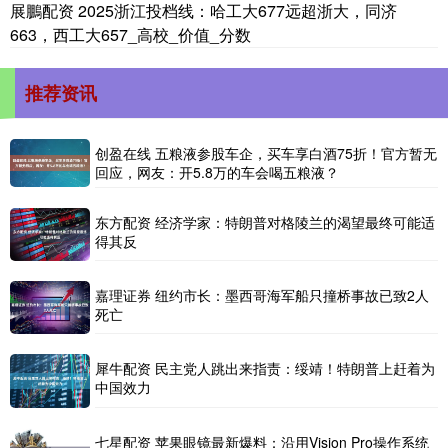
展鵬配资 2025浙江投档线：哈工大677远超浙大，同济
663，西工大657_高校_价值_分数
推荐资讯
创盈在线 五粮液参股车企，买车享白酒75折！官方暂无
回应，网友：开5.8万的车会喝五粮液？
东方配资 经济学家：特朗普对格陵兰的渴望最终可能适
得其反
嘉理证券 纽约市长：墨西哥海军船只撞桥事故已致2人
死亡
犀牛配资 民主党人跳出来指责：绥靖！特朗普上赶着为
中国效力
七星配资 苹果眼镜最新爆料：沿用Vision Pro操作系统