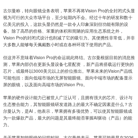
古尔曼称，转向眼镜业务表明，苹果不再将Vision Pro的全封闭式头显
视为可行的大众市场平台，至少短期内不会。经过十年的研发和数十
亿美元的投入，这款头显仍然是一款令人印象深刻但功能有限的设
备。除了高昂的价格、笨重的体积和简陋的应用生态系统之外，
Vision Pro的封闭式设计也削减了它的吸引力。其便携性非常低，并非
大多数人能够每天佩戴数小时或在各种环境下使用的产品。
但这并不意味着Vision Pro的命运就此终结。古尔曼根据目前的消息推
测，苹果内部仍在更新头显设备七星配资 ，新产品将搭载运行更快的
芯片，或最终以3000美元以上的价位推出。苹果未来的Vision产品线
可能包括：面向低端市场的无屏智能眼镜、面向中端市场的配备显示
屏的眼镜，以及面向高端市场的Vision Pro。
苹果的硬件设计能力已被世人广泛认可，且拥有强大的芯片、设计与
生态整合能力，其智能眼镜研发道路上的最大不确定因素是什么？古
尔曼认为，是AI，他表示，苹果拥有多项优势，可以使其智能眼镜成
为一款爆款产品，最大的问题是其最终能否掌握AI驱动（产品）的能
力。
关于苹果智能眼镜的问世时间，古尔曼曾表示，苹果可能最早在2026