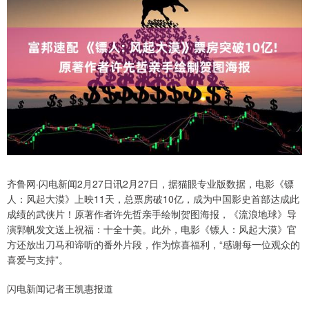
齐鲁网·闪电新闻2月27日讯2月27日，据猫眼专业版数据，电影《镖
人：风起大漠》上映11天，总票房破10亿，成为中国影史首部达成此
成绩的武侠片！原著作者许先哲亲手绘制贺图海报，《流浪地球》导
演郭帆发文送上祝福：十全十美。此外，电影《镖人：风起大漠》官
方还放出刀马和谛听的番外片段，作为惊喜福利，“感谢每一位观众的
喜爱与支持”。
闪电新闻记者王凯惠报道