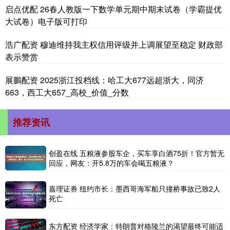
启点优配 26春人教版一下数学单元期中期末试卷（学霸提优
大试卷）电子版可打印
浩广配资 穆迪维持我主权信用评级并上调展望至稳定 财政部
表示赞赏
展鵬配资 2025浙江投档线：哈工大677远超浙大，同济
663，西工大657_高校_价值_分数
推荐资讯
创盈在线 五粮液参股车企，买车享白酒75折！官方暂无
回应，网友：开5.8万的车会喝五粮液？
嘉理证券 纽约市长：墨西哥海军船只撞桥事故已致2人
死亡
东方配资 经济学家：特朗普对格陵兰的渴望最终可能适