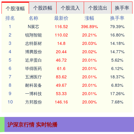
个股跌幅
个股流入
个股流出
换手率
个股涨幅
排名
名称
最新价
涨幅
换手率
1
N展芯
116.52
396.89%
79.39%
2
锐翔智能
110.02
20.21%
16.80%
3
志特新材
14.8
20.03%
14.18%
4
博腾股份
20.44
20.02%
14.77%
5
近岸蛋白
46.72
20.01%
5.62%
6
毕得医药
61.6
20.01%
6.12%
7
五洲医疗
83.62
20.01%
18.37%
8
耐科装备
49.67
20.01%
6.83%
9
一博科技
53.33
20.01%
17.26%
10
方邦股份
146.16
20.00%
7.68%
沪深京行情 实时轮播