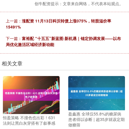
创牛配资提示：文章来自网络，不代表本站观点。
上一篇：
涨配资 11月13日科沃转债上涨075%，转股溢价率
15491%
下一篇：
富裕配 “十五五”新蓝图·新机遇｜锚定协调发展——以布
局优化激活区域经济新动能
相关文章
盈鑫惠 全球仅55.8%的糖尿病
恒盈策略 不撞色也出彩！631
患者得以诊断 | 超35岁就该定期
法则让黑白灰穿搭有了叙事感
做糖筛