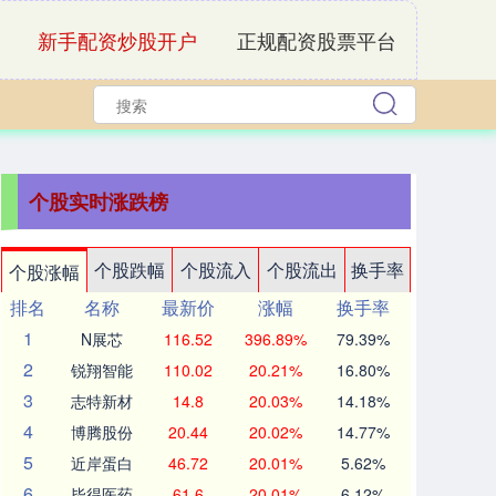
新手配资炒股开户
正规配资股票平台
个股实时涨跌榜
个股跌幅
个股流入
个股流出
换手率
个股涨幅
排名
名称
最新价
涨幅
换手率
1
N展芯
116.52
396.89%
79.39%
2
锐翔智能
110.02
20.21%
16.80%
3
志特新材
14.8
20.03%
14.18%
4
博腾股份
20.44
20.02%
14.77%
5
近岸蛋白
46.72
20.01%
5.62%
6
毕得医药
61.6
20.01%
6.12%