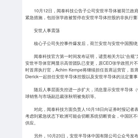
10月12日，闻泰科技公告子公司安世半导体被荷兰政府
紧急措施，包括张学政被暂停在安世半导体控股的非执行董
安世人事震荡
核心子公司失控事件爆发后，荷兰安世与安世中国围绕
闻泰科技官方第一时间发布证明，谴责相关方以“合规”为
安世半导体官网显示高管团队已变更，原CEO张学政照片不再显
时首席执行官，Achim Kempe将继续担任首席运营官，首席法律官
Dierick一起担任安世半导体控股以及安世半导体的法定董
随后人事层面失控进一步扩大，消息显示安世半导体（中
球销售与市场副总裁张秋明被免职等。
对此，闻泰科技方面负责人10月18日向证券时报记者表
考虑到紧急状态下欧洲可能会切断系统切断资金，中国区不
供应。
另外，10月23日，安世半导体中国有限公司公众号发布