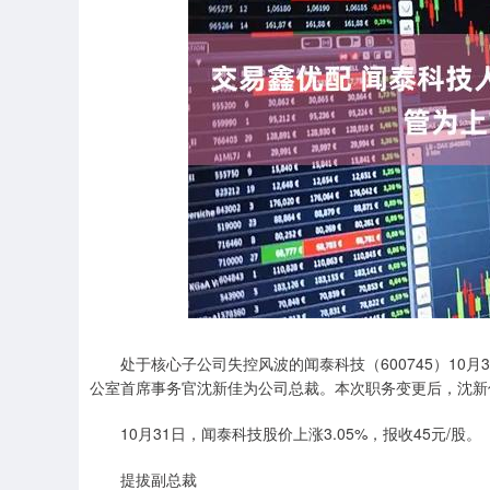
深证成指
14311.01
.68
1.02%
200.89
1
处于核心子公司失控风波的闻泰科技（600745）10月
公室首席事务官沈新佳为公司总裁。本次职务变更后，沈新
10月31日，闻泰科技股价上涨3.05%，报收45元/股。
提拔副总裁