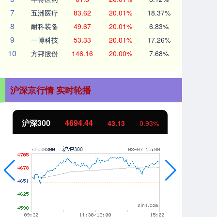
7
五洲医疗
83.62
20.01%
18.37%
8
耐科装备
49.67
20.01%
6.83%
9
一博科技
53.33
20.01%
17.26%
10
方邦股份
146.16
20.00%
7.68%
沪深京行情 实时轮播
北证50
1134.24
创
11.37
1.01%