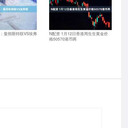
超：曼彻斯特联VS埃弗
N配资 1月12日香港周生生黄金价
格50570港币两