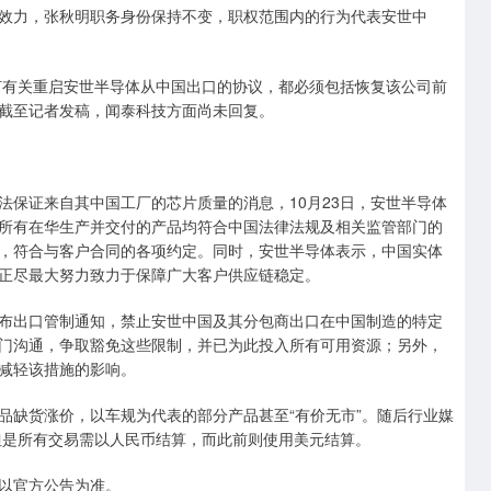
效力，张秋明职务身份保持不变，职权范围内的行为代表安世中
有关重启安世半导体从中国出口的协议，都必须包括恢复该公司前
截至记者发稿，闻泰科技方面尚未回复。
证来自其中国工厂的芯片质量的消息，10月23日，安世半导体
所有在华生产并交付的产品均符合中国法律法规及相关监管部门的
，符合与客户合同的各项约定。同时，安世半导体表示，中国实体
正尽最大努力致力于保障广大客户供应链稳定。
发布出口管制通知，禁止安世中国及其分包商出口在中国制造的特定
门沟通，争取豁免这些限制，并已为此投入所有可用资源；另外，
减轻该措施的影响。
缺货涨价，以车规为代表的部分产品甚至“有价无市”。随后行业媒
但是所有交易需以人民币结算，而此前则使用美元结算。
以官方公告为准。