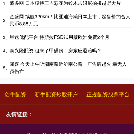
盛多网 日本模特三吉彩花为铃木吉姆尼拍摄越野大片
1、
金盛网 续航320km！比亚迪海獭日本上市，起售价约合人
2、
民币8.88万元
星速优配平台 特斯拉FSD试用版欧洲免费2个月
3、
泰兴隆配资 租来了甲醛房，房东应退赔吗？
4、
闻喜 今天上午听潮南路近沪南公路一广告牌起火 幸无人
5、
员伤亡
创牛配资
新手配资炒股开户
正规配资股票平台
友情链接：