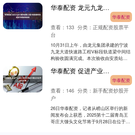
华泰配资 龙元九龙大道快速路工程V标段顺利完成梁中间结构验收
华泰配资
查看：
133
分类：
正规配资股票平
台
10月31日上午，由龙元集团承建的宁波
九龙大道快速路工程V标段轨道梁中间结
构验收圆满完成。本次验收由安质站、
建设、设计、监理、施工等多方单位共
华泰配资 促进产业融合 青岛王哥庄大馒头文化节28日开幕
同参与，严格按照相....
华泰配资
查看：
146
分类：
新手配资炒股开
户
26日华泰配资，记者从崂山区举行的新
闻发布会上获悉，2025第十二届青岛王
哥庄大馒头文化节将于9月28日在位于崂
山湾乡村振兴片区的王哥庄大馒头产业
园开幕，丰富的....