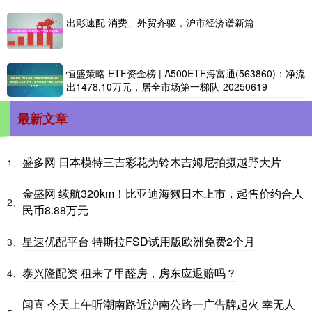
出彩速配 消费、外贸齐驱，沪市经济谱新篇
恒盛策略 ETF资金榜 | A500ETF海富通(563860)：净流
出1478.10万元，居全市场第一梯队-20250619
最新文章
盛多网 日本模特三吉彩花为铃木吉姆尼拍摄越野大片
1、
金盛网 续航320km！比亚迪海獭日本上市，起售价约合人
2、
民币8.88万元
星速优配平台 特斯拉FSD试用版欧洲免费2个月
3、
泰兴隆配资 租来了甲醛房，房东应退赔吗？
4、
闻喜 今天上午听潮南路近沪南公路一广告牌起火 幸无人