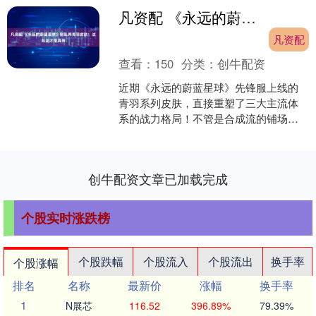
凡资配 《永远的蔚蓝星球》别乱养青羽皮肤！这玩法才是真神
凡资配
查看：
150
分类：
创牛配资
近期《永远的蔚蓝星球》先锋服上线的
青羽系列皮肤，直接重塑了三大主流体
系的战力格局！不管是合成流的铺场节
奏、纯剑仙的清场效率，还是高星爆发
流的秒伤上限，都因这三款....
创牛配资文章已加载完成
个股实时涨跌榜
个股跌幅
个股流入
个股流出
换手率
个股涨幅
排名
名称
最新价
涨幅
换手率
1
N展芯
116.52
396.89%
79.39%