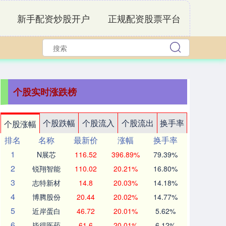
新手配资炒股开户
正规配资股票平台
个股实时涨跌榜
个股跌幅
个股流入
个股流出
换手率
个股涨幅
排名
名称
最新价
涨幅
换手率
1
N展芯
116.52
396.89%
79.39%
2
锐翔智能
110.02
20.21%
16.80%
3
志特新材
14.8
20.03%
14.18%
4
博腾股份
20.44
20.02%
14.77%
5
近岸蛋白
46.72
20.01%
5.62%
6
毕得医药
61.6
20.01%
6.12%