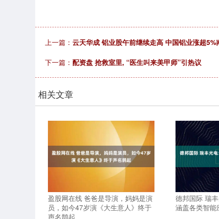
上一篇：
云天华成 铝业股午前继续走高 中国铝业涨超5%
下一篇：
配资盘 抢救室里, “医生叫来美甲师”引热议
相关文章
盈股网在线 爸爸是导演，妈妈是演
德邦国际 瑞
员，如今47岁演《大生意人》终于
涵盖各类智能
声名鹊起