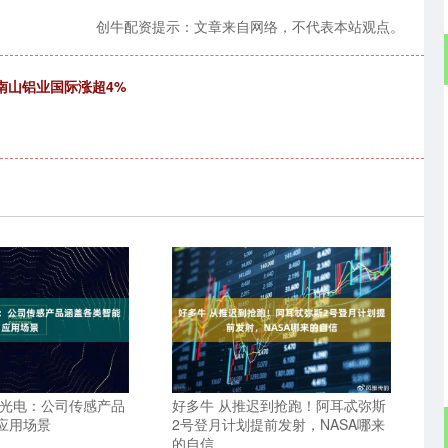
创牛配资提示：文章来自网络，不代表本站观点。
南山铝业国际涨超4%
丰光电：公司传感产品
好多牛 从推迟到抢跑！阿耳忒弥斯
应用场景
2号登月计划提前发射，NASA哪来
的自信