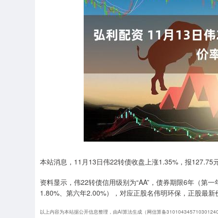
深证成指
14311.01
.68
1.02%
200.89
1
本站消息，11月13日伟22转债收盘上涨1.35%，报127.75
资料显示，伟22转债信用级别为“AA”，债券期限6年（第一年0
1.80%、第六年2.00%），对应正股名伟明环保，正股最新价
以上内容为本站据公开信息整理，由AI算法生成（网信算备3101043457103012