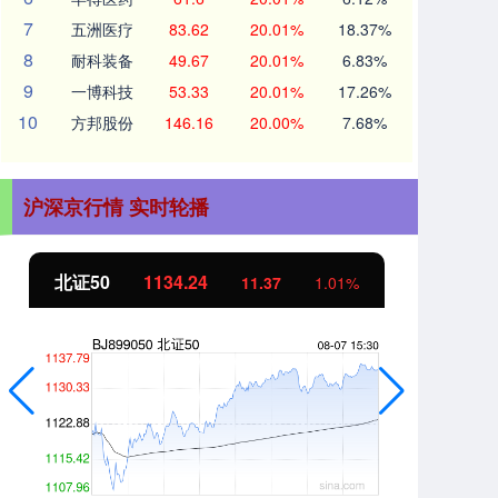
7
五洲医疗
83.62
20.01%
18.37%
8
耐科装备
49.67
20.01%
6.83%
9
一博科技
53.33
20.01%
17.26%
10
方邦股份
146.16
20.00%
7.68%
沪深京行情 实时轮播
北证50
1134.24
创
11.37
1.01%