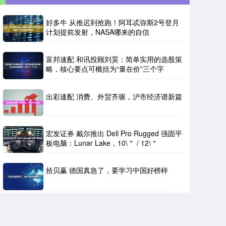
好多牛 从推迟到抢跑！阿耳忒弥斯2号登月
计划提前发射，NASA哪来的自信
富邦速配 和讯投顾刘昊：简单实用的选股策
略，核心要点可概括为“量在价”三个字
出彩速配 消费、外贸齐驱，沪市经济谱新篇
宏发证券 戴尔推出 Dell Pro Rugged 强固平
板电脑：Lunar Lake，10\＂ / 12\＂
拾贝赢 德国真急了，要学习中国好榜样