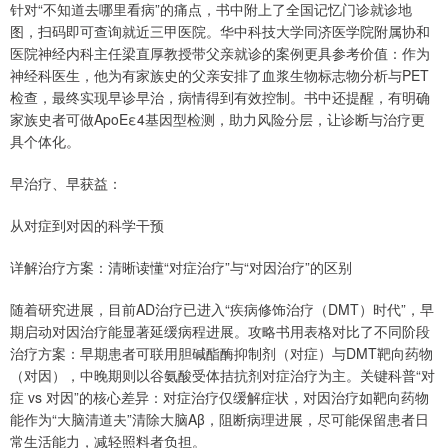
针对“不知道去哪里看病”的痛点，书中附上了全国记忆门诊就诊地
图，扫码即可查询就近三甲医院。华中科技大学同济医学院附属协和
医院神经内科主任梁直厚教授带父亲就诊的案例更具参考价值：作为
神经科医生，他为有家族史的父亲安排了血浆生物标志物分析与PET
检查，最终实现早诊早治，病情得到有效控制。书中还提醒，有明确
家族史者可做ApoEε4基因型检测，助力风险分层，让诊断与治疗更
具个体化。
早治疗、早获益：
从对症到对因的科学干预
详解治疗方案：清晰读懂“对症治疗”与“对因治疗”的区别
随着研究进展，目前AD治疗已进入“疾病修饰治疗（DMT）时代”，早
期启动对因治疗能显著延缓病程进展。攻略书用表格对比了不同阶段
治疗方案：早期患者可联用胆碱酯酶抑制剂（对症）与DMT靶向药物
（对因），中晚期则以谷氨酸受体拮抗剂对症治疗为主。关键科普“对
症 vs 对因”的核心差异：对症治疗仅缓解症状，对因治疗如靶向药物
能作为“大脑清道夫”清除大脑Aβ，阻断病理进展，尽可能保留患者日
常生活能力，减轻照料者负担。