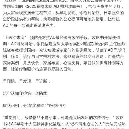
共同策划的《2025桑榆未晚·AD 照料攻略书》，恰似黑夜里的明灯，
为大家呈现疾病全过程节点，从早期发现、诊断到治疗、日常照料的
全阶段提供有力帮助，为零经验的公众提供可落地的指引，让对抗
AD 的每一步都走得清晰有力。
“上医治未病”，预防是对抗AD最经济有效的手段。攻略书开篇便强
调：AD可防可治，依托福建医科大学附属协和医院神经内科主任医师
陈晓春教授等国内一众认知领域专家们的临床经验，明确了AD早期识
别、筛查、诊疗与日常照料方法。这些建议并非空洞理论，而是结合
实际案例，并从饮食、家居布置、心理支持、家庭认知训练计划等方
面，让诊疗和照护措施更容易融入日常。
早预防、早发现、早诊断：
筑牢认知守护第一道防线
症状识别：分清“老糊涂”与疾病信号
“重复提问、放错物品不是小事，可能是大脑发出的求救信号。” 攻略
书将AD早期十大症状具象化呈现：从“记不清刚通话的人”“无法完成熟