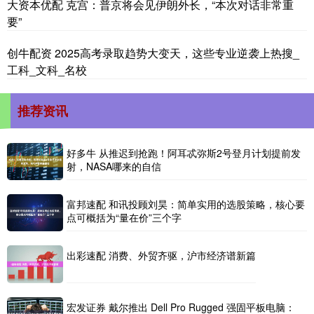
大资本优配 克宫：普京将会见伊朗外长，“本次对话非常重
要”
创牛配资 2025高考录取趋势大变天，这些专业逆袭上热搜_
工科_文科_名校
推荐资讯
好多牛 从推迟到抢跑！阿耳忒弥斯2号登月计划提前发
射，NASA哪来的自信
富邦速配 和讯投顾刘昊：简单实用的选股策略，核心要
点可概括为“量在价”三个字
出彩速配 消费、外贸齐驱，沪市经济谱新篇
宏发证券 戴尔推出 Dell Pro Rugged 强固平板电脑：