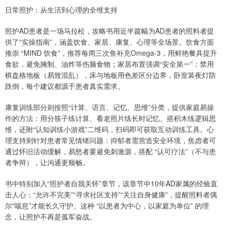
日常照护：从生活到心理的全维支持
照护AD患者是一场马拉松，攻略书用近半篇幅为AD患者的照料者提
供了“实操指南”，涵盖饮食、家居、康复、心理等全场景。饮食方面
推崇 “MIND 饮食”，推荐每周三次鱼补充Omega-3，用鲜艳餐具提升
食欲，避免腌制、油炸等伤脑食物；家居布置强调“安全第一”：禁用
棋盘格地板（易致混乱），床与地板用色差区分边界，卧室装夜灯防
跌倒，每个建议都源于患者真实需求。
康复训练部分则按照“计算、语言、记忆、思维”分类，提供家庭易操
作的方法：用分筷子练计算、看老照片练长时记忆、搭积木练逻辑思
维，还附“认知训练小游戏”二维码，扫码即可获取互动训练工具。心
理支持则针对患者常见情绪问题：抑郁者需营造安全环境，焦虑者可
通过怀旧活动缓解，易怒者要避免刺激源，搭配 “认可疗法”（不与患
者争辩），让沟通更顺畅。
书中特别加入“照护者自我关怀”章节，该章节中10年AD家属的经验直
击人心：“允许不完美”“寻求社区支持”“关注自身健康”，提醒照料者偶
尔“喘息”才能长久守护。这种 “以患者为中心，以家庭为单位” 的理
念，让照护不再是孤军奋战。