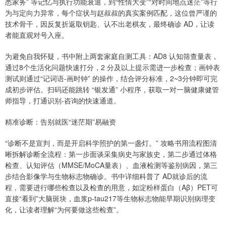
悉家务” 等记忆与执行功能衰退，到“性情大变”“对时间地点迷茫”等行
为与定向力异常，每个症状与赵叔叔的真实案例匹配，这位曾严谨的
技术骨干，因反复折返取钥匙、认不出老棋友，最终确诊 AD，让读
者能直观对号入座。
为避免自我怀疑，书中附上两套家庭自测工具：AD8 认知筛查量表，
通过8个生活化问题快速打分，2 分及以上提示需进一步检查；画钟表
测试则通过“记词语-画时钟” 的操作，结合评分标准，2~3分钟即可完
成初步评估。扫码还能跳转 “银发通” 小程序，获取一对一脑健康健管
师指导，打通识别-咨询的快速通道。
精准诊断：告别就医“迷茫期”易融资
“诊断不是宣判，而是开启科学照护的第一盏灯。” 攻略书用流程图清
晰拆解诊断全流程：第一步面谈采集病史与家族史，第二步通过体格
检查、认知评估（MMSE/MoCA量表）、血液检测等鉴别病因，第三
步结合影像学与生物标志物确诊。书中详细科普了 AD就诊后的流
程，需要进行哪些检查以及检查的用意，如淀粉样蛋白（Aβ）PET可
直接“看到”大脑斑块，血浆p-tau217等生物标志物能早期识别病理变
化，让读者理解“为何要做这些检查”。