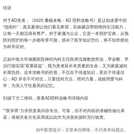
结语
对于AD患者，《2025 桑榆未晚・AD 照料攻略书》是认知迷雾中的
“指南针”：真实案例让他们看见希望，实操建议帮助维持生活能力，
让每一天都活得有尊严。对于家属与公众，它是一本照护宝典，从预
防到照护的每一步都有章可循，填补了医学知识空白，将不知所措化
为科学应对。
正如中南大学湘雅医院神经内科主任医师沈璐教授所说，早诊断、早
治疗能实现“双重获益”，既为患者延长有质量的生命，又为家庭减轻
长期负担。这本攻略书的价值，不仅在于传递知识，更在于传递信
心：AD 并非不可对抗，只要找对方法、用对力量，就能用爱与科
学，为亲人守住最美的记忆。
扫描下方二维码，查看AD照料攻略书详细内容
*“医学界”力求所发表内容专业、可靠，但不对内容的准确性做出承
诺；请相关各方在采用或以此作为决策依据时另行核查。
创牛配资提示：文章来自网络，不代表本站观点。