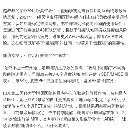
赵叔叔的治疗经历极具代表性：他确诊初期自行停用对症药物导致病
情反复，2021年，经天津市环湖医院神经内科主任纪勇教授定期调整
方案，认知功能稳定维持两年。书中详细列出靶向药物的使用条件：
需通过PET检查确认Aβ斑块沉积，且处于轻度认知障碍或轻度痴呆阶
段；用药前还需评估病史、过敏史及APOE基因型，排查ARIA等风
险。这些细节既解答了“谁能用”的疑问，也强调了“遵医嘱”的重要性。
随访监测：守住治疗效果的“生命线”
“治疗不是一劳永逸，定期随访是疗效的保障。”攻略书明确了不同阶
段的随访重点：早期患者每3~6个月做认知功能评估（CDR/MMSE 量
表），每6个月复查PET或血浆生物标志物，监测Aβ清除情况；
山东第二医科大学附属医院神经内科主任耿建红教授作为一名神经内
科医生，她照料AD母亲的自述更显真实：她为母亲制定 “每 3个月认
知评估 + 每6个月PET复查” 的随访计划，根据结果调整靶向药物剂
量，目前母亲病情稳定。书中特别提醒，靶向治疗期间需在第 5、7、
14 次输注前做 MRI，监测淀粉样蛋白相关影像学异常（ARIA），让
读者知晓“随访查什么、为什么要查”。