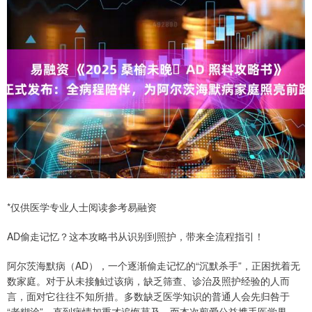
*仅供医学专业人士阅读参考易融资
AD偷走记忆？这本攻略书从识别到照护，带来全流程指引！
阿尔茨海默病（AD），一个逐渐偷走记忆的“沉默杀手”，正困扰着无
数家庭。对于从未接触过该病，缺乏筛查、诊治及照护经验的人而
言，面对它往往不知所措。多数缺乏医学知识的普通人会先归咎于
“老糊涂”，直到病情加重才追悔莫及。而本次剪爱公益携手医学界，